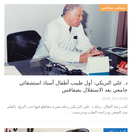
مشاهير صفاقس
د. علي التريكي: أول طبيب أطفال أستاذ استشفائي
جامعي بعد الاستقلال بصفاقس
2021-04-08 20:08
كتب رضا القلال رحلة د. علي التريكي رحلة مثيرة يتقاطع فيها حب التزوّد بالعلم
منذ الصغر، ودراسة الطب وتدريسه،…
أخبار صفاقس