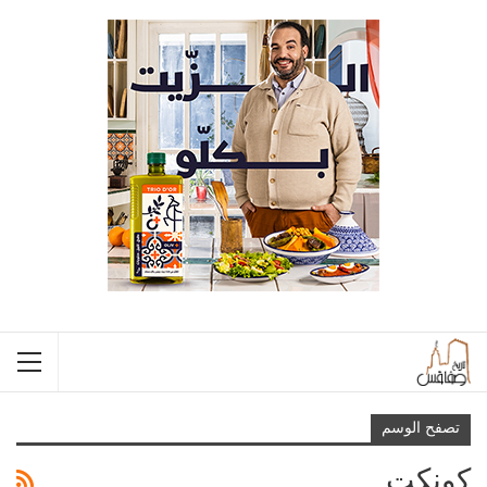
تصفح الوسم
كونكت