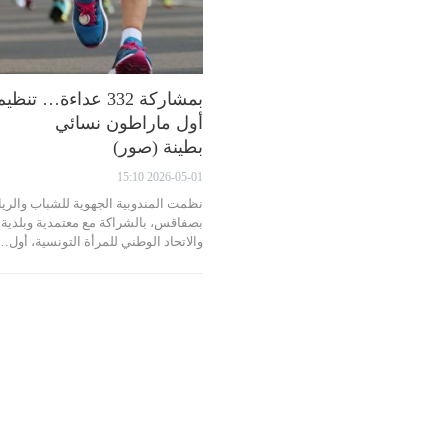
بمشاركة 332 عداءة… تنظي
أول ماراطون نسائي
بطينة (صور)
2026-05-01 15:10
نظمت المندوبية الجهوية للشباب والري
بصفاقس، بالشراكة مع معتمدية وبلدية 
والاتحاد الوطني للمرأة التونسية، أول…