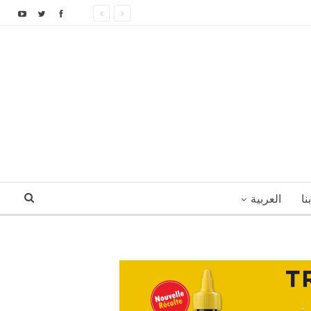
نا
العربية