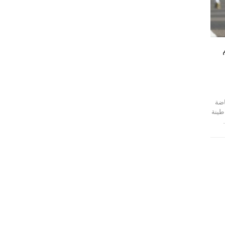
م
اضة
طينة