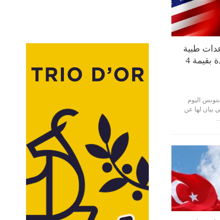
دات طبية
من الولايات المتحدة بقيمة 4
بتونس اليوم
ء 23 فيفري 2021، في بيان لها عن
…