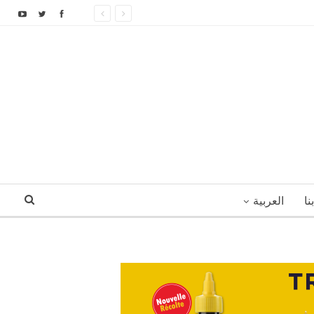
نا
العربية