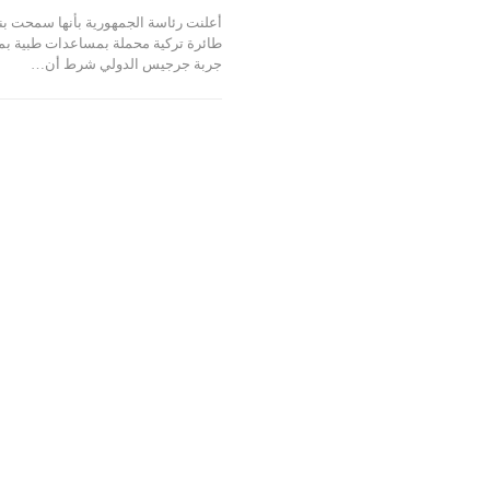
أعلنت رئاسة الجمهورية بأنها سمحت بن
طائرة تركية محملة بمساعدات طبية بم
جربة جرجيس الدولي شرط أن…