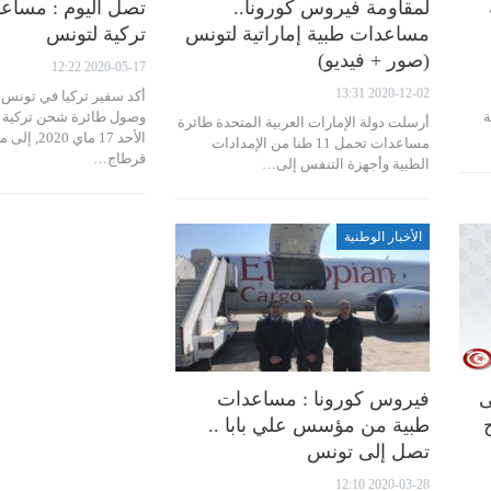
لمقاومة فيروس كورونا..
تصل اليوم : مساع
مساعدات طبية إماراتية لتونس
تركية لتونس
(صور + فيديو)
2020-05-17 12:22
2020-12-02 13:31
أكد سفير تركيا في تونس ''ع
ية
وصول طائرة شحن تركية ب
أرسلت دولة الإمارات العربية المتحدة طائرة
الأحد 17 ماي 
مساعدات تحمل 11 طنا من الإمدادات
قرطاج…
الطبية وأجهزة التنفس إلى…
الأخبار الوطنية
ى
فيروس كورونا : مساعدات
طبية من مؤسس علي بابا ..
تصل إلى تونس
2020-03-28 12:10