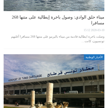
ميناء حلق الوادي: وصول باخرة إيطالية على متنها 268
مسافرا
2020-03-10 15:12
وصلت باخرة ايطالية قادمة من ميناء باليرمو على متنها 268 مسافرا أغلبهم
تونسيون، كانت…
الأخبار الوطنية