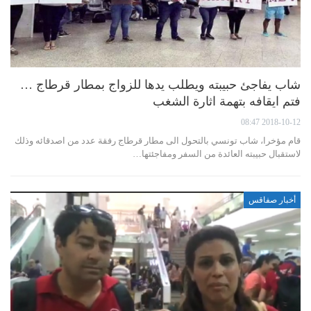
شاب يفاجئ حبيبته ويطلب يدها للزواج بمطار قرطاج …
فتم ايقافه بتهمة اثارة الشغب
2018-10-12 08:47
قام مؤخرا، شاب تونسي بالتحول الى مطار قرطاج رفقة عدد من اصدقائه وذلك
لاستقبال حبيبته العائدة من السفر ومفاجئتها…
أخبار صفاقس