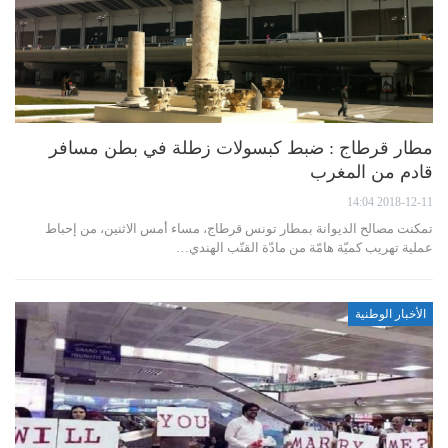
مطار قرطاج : ضبط كبسولات زطلة في بطن مسافر
قادم من المغرب
2018-12-11 14:04
تمكنت مصالح الديوانة بمطار تونس قرطاج، مساء أمس الاثنين، من إحباط
عملية تهريب كميّة هامّة من مادّة القنّب الهندي…
الأخبار الوطنية