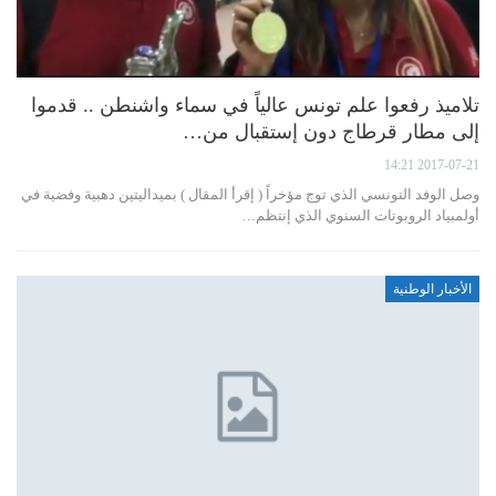
تلاميذ رفعوا علم تونس عالياً في سماء واشنطن .. قدموا
إلى مطار قرطاج دون إستقبال من…
2017-07-21 14:21
وصل الوفد التونسي الذي توج مؤخراً ( إقرأ المقال ) بميداليتين دهبية وفضية في
أولمبیاد الروبوتات السنوي الذي إنتظم…
الأخبار الوطنية