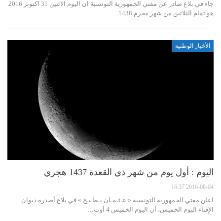
جاء في بلاغ صادر عن مفتي الجمهورية التونسية ان اليوم الاثنين 31 اكتوبر 2016
هو تمام الثلاثين من شهر محرم 1438…
الأخبار الوطنية
اليوم : أول يوم من شهر ذي القعدة 1437 هجري
2016-08-04 16:37
اعلن مفتي الجمهورية التونسية « عـثـمـان بـطـيـخ » في بلاغ أصدره ديوان
الإفتاء اليوم الخميس، أن اليوم الخميس 4 أوت…