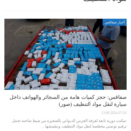
أخبار صفاقس
صفاقس: حجز كميات هامة من السجائر والهواتف داخل
سيارة لنقل مواد التنظيف (صور)
2024-07-03 13:00
تمكنت دورية تابعة لفرقة الحرس الديواني بالصخيرة من ضبط شاحنة تحمل
ترقيم تونسي مخصّصة لنقل مواد التنظيف، وبتفتيشها…