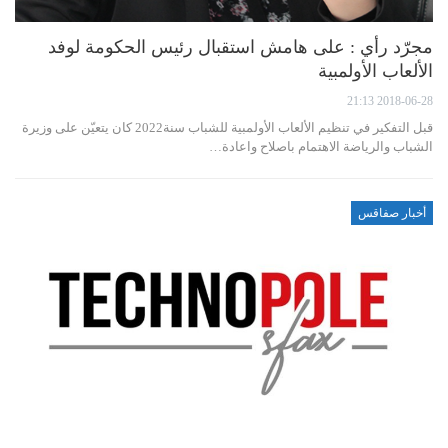
مجرّد رأي : على هامش استقبال رئيس الحكومة لوفد
الألعاب الأولمبية
2018-06-28 21:13
قبل التفكير في تنظيم الألعاب الأولمبية للشباب سنة2022 كان يتعيّن على وزيرة
الشباب والرياضة الاهتمام باصلاح واعادة…
أخبار صفاقس