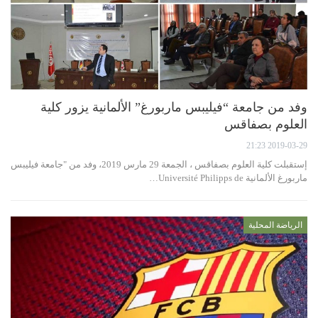
وفد من جامعة “فيليبس ماربورغ” الألمانية يزور كلية
العلوم بصفاقس
2019-03-29 21:23
إستقبلت كلية العلوم بصفاقس ، الجمعة 29 مارس 2019، وفد من "جامعة فيليبس
ماربورغ الألمانية Université Philipps de…
الرياضة المحلية