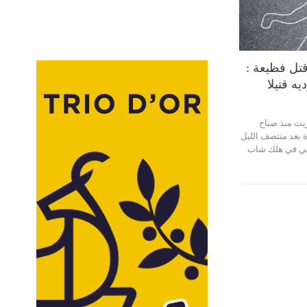
تل فظيعة :
ه قتيلا
يت منذ صباح
 بعد منتصف الليل
في في هلك شاب