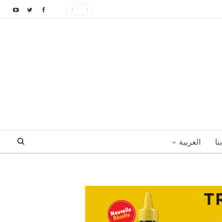
نا
العربية