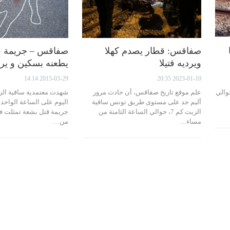
صفاقس: قطار يصدم كهلا
صفاقس – جريمة ق
ويرديه قتيلا
يطعنه بسكين و يردي
2015-03-29 14:14
2023-01-10 20:35
م الأحد 25 فيفري 2024, حوالي
علم موقع تاريخ صفاقس، أن حادث مرور
شهدت معتمدية ساقية الز
أليم جد على مستوى طريق تونس ساقية
اليوم على الساعة الواحدة
الزيت كم 7، حوالي الساعة الثامنة من
جريمة قتل بشعة تمثلت 
مساء…
من…