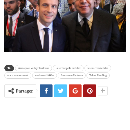
Aerospace Valley Toulouse
la technopole de Sfax
les microsatellites
macron emmanuel
mohamed frikha
Protocole d'entente
Telnet Holding
Partager