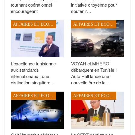
tournant opérationnel
initiative citoyenne pour
encourageant
soutenir…
AFFAIRES ET ÉCONOMIE
AFFAIRES ET ÉCONOMIE
L’excellence tunisienne
VOYAH et MHERO
aux standards
débarquent en Tunisie :
internationaux : une
Auto Hall lance une
distinction singulière…
nouvelle ère de la…
AFFAIRES ET ÉCONOMIE
AFFAIRES ET ÉCONOMIE
GNV investit au Maroc :
La SFBT confirme sa