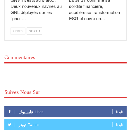
Deux nouveaux navires au
solidité financière,
GNL déployés sur les
accélère sa transformation
lignes…
ESG et ouvre un…
PREV
NEXT
Commentaires
Suivez Nous Sur
فايسبوك
Likes
تابعنا
تويتر
Tweets
تابعنا