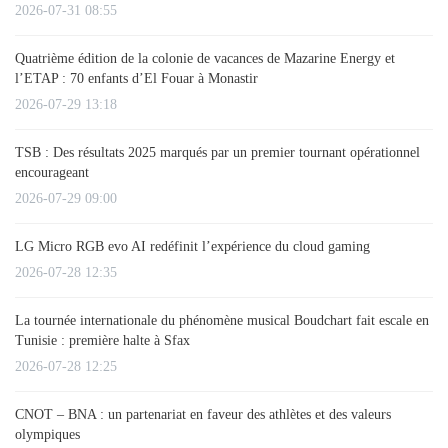
2026-07-31 08:55
Quatrième édition de la colonie de vacances de Mazarine Energy et
l’ETAP : 70 enfants d’El Fouar à Monastir
2026-07-29 13:18
TSB : Des résultats 2025 marqués par un premier tournant opérationnel
encourageant
2026-07-29 09:00
LG Micro RGB evo AI redéfinit l’expérience du cloud gaming
2026-07-28 12:35
La tournée internationale du phénomène musical Boudchart fait escale en
Tunisie : première halte à Sfax
2026-07-28 12:25
CNOT – BNA : un partenariat en faveur des athlètes et des valeurs
olympiques