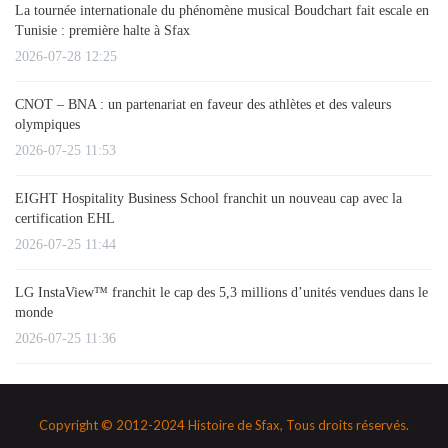
La tournée internationale du phénomène musical Boudchart fait escale en
Tunisie : première halte à Sfax
2026-07-28 12:25
CNOT – BNA : un partenariat en faveur des athlètes et des valeurs
olympiques
2026-07-25 11:53
EIGHT Hospitality Business School franchit un nouveau cap avec la
certification EHL
2026-07-25 11:44
LG InstaView™ franchit le cap des 5,3 millions d’unités vendues dans le
monde
2026-07-25 11:36
Copyright © 2012-2024 Histoire de Sfax, Tous droits réservés.