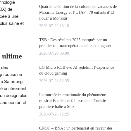
hnologie
Quatrième édition de la colonie de vacances de
(DX) de
Mazarine Energy et l’ETAP : 70 enfants d’El
ncée à une
Fouar à Monastir
plus saine et
2026-07-29 13:18
TSB : Des résultats 2025 marqués par un
premier tournant opérationnel encourageant
2026-07-29 09:00
 ultime
t des
LG Micro RGB evo AI redéfinit l’expérience
du cloud gaming
ign coussiné
amme Samsung
2026-07-28 12:35
été entièrement
 un design plus
La tournée internationale du phénomène
musical Boudchart fait escale en Tunisie :
and confort et
première halte à Sfax
2026-07-28 12:25
CNOT – BNA : un partenariat en faveur des