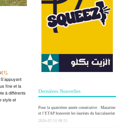
ic
[1]
,
. S’appuyant
s fine et la
Dernières Nouvelles
e à différents
 style et
Pour la quatrième année consécutive : Mazarine
et l’ETAP honorent les lauréats du baccalauréat
2026-07-31 08:55