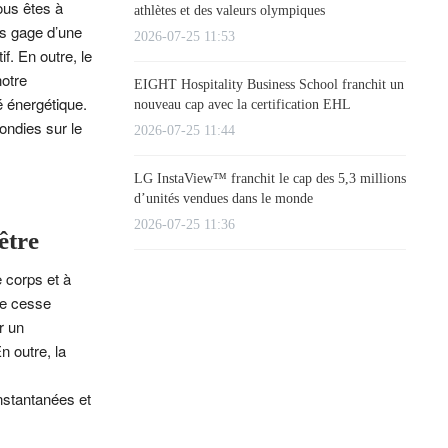
us êtes à
athlètes et des valeurs olympiques
ts gage d’une
2026-07-25 11:53
f. En outre, le
notre
EIGHT Hospitality Business School franchit un
é énergétique.
nouveau cap avec la certification EHL
ondies sur le
2026-07-25 11:44
LG InstaView™ franchit le cap des 5,3 millions
d’unités vendues dans le monde
2026-07-25 11:36
être
e corps et à
ne cesse
r un
 outre, la
nstantanées et