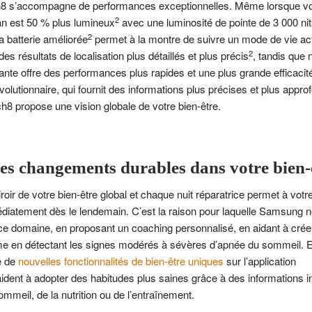
h8 s’accompagne de performances exceptionnelles. Même lorsque vo
2
écran est 50 % plus lumineux
avec une luminosité de pointe de 3 000 ni
2
la batterie améliorée
permet à la montre de suivre un mode de vie acti
2
s résultats de localisation plus détaillés et plus précis
, tandis que 
nte offre des performances plus rapides et une plus grande efficacit
lutionnaire, qui fournit des informations plus précises et plus approf
ch8 propose une vision globale de votre bien-être.
es changements durables dans votre bien-
oir de votre bien-être global et chaque nuit réparatrice permet à votr
édiatement dès le lendemain. C’est la raison pour laquelle Samsung 
 ce domaine, en proposant un coaching personnalisé, en aidant à crée
e en détectant les signes modérés à sévères d’apnée du sommeil. En
e de
nouvelles fonctionnalités de bien-être uniques
sur l’application
aident à adopter des habitudes plus saines grâce à des informations i
ommeil, de la nutrition ou de l’entraînement.