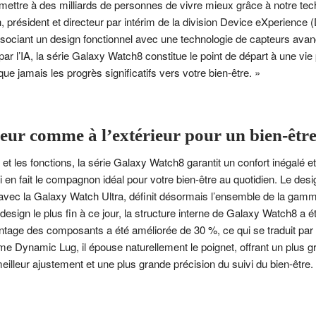
ttre à des milliards de personnes de vivre mieux grâce à notre tec
 président et directeur par intérim de la division Device eXperience 
ociant un design fonctionnel avec une technologie de capteurs ava
par l’IA, la série Galaxy Watch8 constitue le point de départ à une vie 
que jamais les progrès significatifs vers votre bien-être. »
ieur comme à l’extérieur pour un bien-être
 et les fonctions, la série Galaxy Watch8 garantit un confort inégalé e
 en fait le compagnon idéal pour votre bien-être au quotidien. Le des
uts avec la Galaxy Watch Ultra, définit désormais l’ensemble de la g
design le plus fin à ce jour, la structure interne de Galaxy Watch8 a 
ntage des composants a été améliorée de 30 %, ce qui se traduit par
e Dynamic Lug, il épouse naturellement le poignet, offrant un plus gr
illeur ajustement et une plus grande précision du suivi du bien-être.