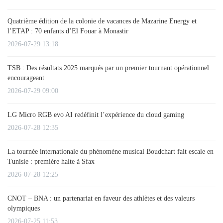
Quatrième édition de la colonie de vacances de Mazarine Energy et
l’ETAP : 70 enfants d’El Fouar à Monastir
2026-07-29 13:18
TSB : Des résultats 2025 marqués par un premier tournant opérationnel
encourageant
2026-07-29 09:00
LG Micro RGB evo AI redéfinit l’expérience du cloud gaming
2026-07-28 12:35
La tournée internationale du phénomène musical Boudchart fait escale en
Tunisie : première halte à Sfax
2026-07-28 12:25
CNOT – BNA : un partenariat en faveur des athlètes et des valeurs
olympiques
2026-07-25 11:53