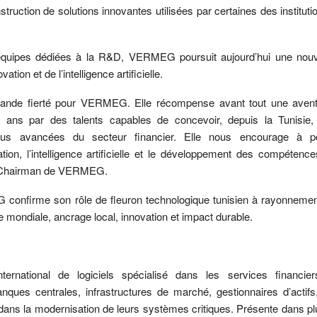
nstruction de solutions innovantes utilisées par certaines des instituti
quipes dédiées à la R&D, VERMEG poursuit aujourd’hui une nouv
tion et de l’intelligence artificielle.
grande fierté pour VERMEG. Elle récompense avant tout une aventu
e ans par des talents capables de concevoir, depuis la Tunisie,
plus avancées du secteur financier. Elle nous encourage à p
tion, l’intelligence artificielle et le développement des compétenc
& Chairman de VERMEG.
confirme son rôle de fleuron technologique tunisien à rayonnement 
e mondiale, ancrage local, innovation et impact durable.
national de logiciels spécialisé dans les services financiers.
ues centrales, infrastructures de marché, gestionnaires d’actifs
s dans la modernisation de leurs systèmes critiques. Présente dans p