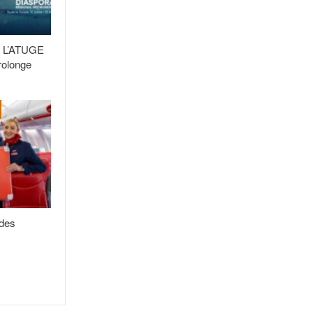
: L’ATUGE
prolonge
 des