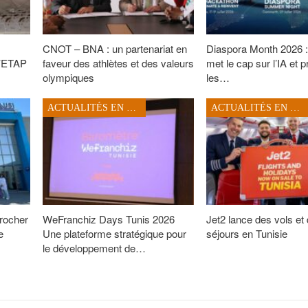
CNOT – BNA : un partenariat en
Diaspora Month 2026 
l’ETAP
faveur des athlètes et des valeurs
met le cap sur l’IA et 
olympiques
les…
ACTUALITÉS EN TUNISIE
ACTUALITÉS EN TUNISIE
rocher
WeFranchiz Days Tunis 2026
Jet2 lance des vols et
e
Une plateforme stratégique pour
séjours en Tunisie
le développement de…