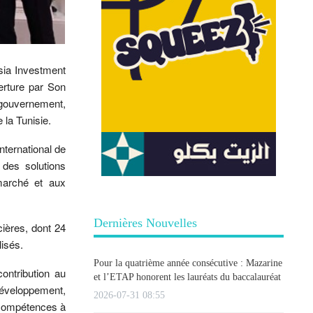
sia Investment
erture par Son
gouvernement,
 la Tunisie.
nternational de
 des solutions
 marché et aux
Dernières Nouvelles
ières, dont 24
isés.
Pour la quatrième année consécutive : Mazarine
ontribution au
et l’ETAP honorent les lauréats du baccalauréat
 développement,
2026-07-31 08:55
e compétences à