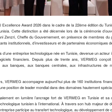
l Excellence Award 2026 dans le cadre de la 22ème édition du Tuni
nisia. Cette distinction a été décernée lors de la cérémonie d’ouv
ni Zenzri, Cheffe du Gouvernement, en présence de membres du 
ts institutionnels, d’investisseurs et de partenaires économiques de
rs d’une entreprise technologique née en Tunisie, devenue un acteur i
logiciels financiers. Depuis plus de trente ans, VERMEG conçoit
nées aux banques, aux banques centrales, aux infrastructures de
s, VERMEG accompagne aujourd’hui plus de 160 institutions financ
une position de leader mondial dans des domaines hautement spécial
alement en lumière l’ancrage fort de VERMEG en Tunisie et sa c
echnologique tunisien à l’international. À travers son hub majeur de
’entreprise participe au transfert technologique, au développement d