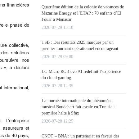
ons financières
Quatrième édition de la colonie de vacances de
Mazarine Energy et l’ETAP : 70 enfants d’El
Fouar à Monastir
elle phase de
2026-07-29 13:18
TSB : Des résultats 2025 marqués par un
re collective,
premier tournant opérationnel encourageant
 des solutions
2026-07-29 09:00
oursuivre nos
es », a déclaré
LG Micro RGB evo AI redéfinit l’expérience
du cloud gaming
2026-07-28 12:35
international,
La tournée internationale du phénomène
musical Boudchart fait escale en Tunisie :
première halte à Sfax
 L’entreprise
2026-07-28 12:25
, assureurs et
lus de 40 pays,
CNOT – BNA : un partenariat en faveur des