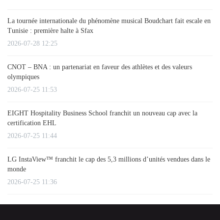
La tournée internationale du phénomène musical Boudchart fait escale en
Tunisie : première halte à Sfax
2026-07-28 12:25
CNOT – BNA : un partenariat en faveur des athlètes et des valeurs
olympiques
2026-07-25 11:53
EIGHT Hospitality Business School franchit un nouveau cap avec la
certification EHL
2026-07-25 11:44
LG InstaView™ franchit le cap des 5,3 millions d’unités vendues dans le
monde
2026-07-25 11:36