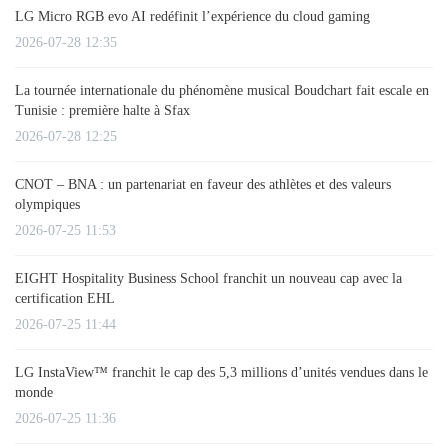
LG Micro RGB evo AI redéfinit l’expérience du cloud gaming
2026-07-28 12:35
La tournée internationale du phénomène musical Boudchart fait escale en
Tunisie : première halte à Sfax
2026-07-28 12:25
CNOT – BNA : un partenariat en faveur des athlètes et des valeurs
olympiques
2026-07-25 11:53
EIGHT Hospitality Business School franchit un nouveau cap avec la
certification EHL
2026-07-25 11:44
LG InstaView™ franchit le cap des 5,3 millions d’unités vendues dans le
monde
2026-07-25 11:36