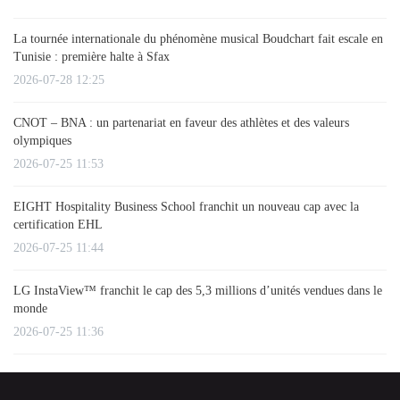
La tournée internationale du phénomène musical Boudchart fait escale en
Tunisie : première halte à Sfax
2026-07-28 12:25
CNOT – BNA : un partenariat en faveur des athlètes et des valeurs
olympiques
2026-07-25 11:53
EIGHT Hospitality Business School franchit un nouveau cap avec la
certification EHL
2026-07-25 11:44
LG InstaView™ franchit le cap des 5,3 millions d’unités vendues dans le
monde
2026-07-25 11:36