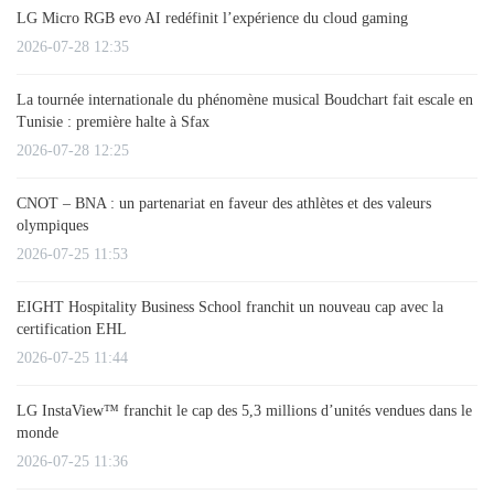
LG Micro RGB evo AI redéfinit l’expérience du cloud gaming
2026-07-28 12:35
La tournée internationale du phénomène musical Boudchart fait escale en
Tunisie : première halte à Sfax
2026-07-28 12:25
CNOT – BNA : un partenariat en faveur des athlètes et des valeurs
olympiques
2026-07-25 11:53
EIGHT Hospitality Business School franchit un nouveau cap avec la
certification EHL
2026-07-25 11:44
LG InstaView™ franchit le cap des 5,3 millions d’unités vendues dans le
monde
2026-07-25 11:36