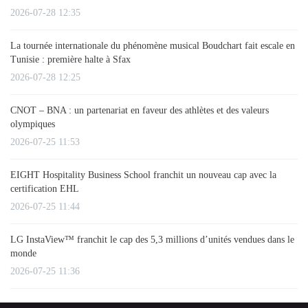
2026-07-28 12:35
La tournée internationale du phénomène musical Boudchart fait escale en
Tunisie : première halte à Sfax
2026-07-28 12:25
CNOT – BNA : un partenariat en faveur des athlètes et des valeurs
olympiques
2026-07-25 11:53
EIGHT Hospitality Business School franchit un nouveau cap avec la
certification EHL
2026-07-25 11:44
LG InstaView™ franchit le cap des 5,3 millions d’unités vendues dans le
monde
2026-07-25 11:36