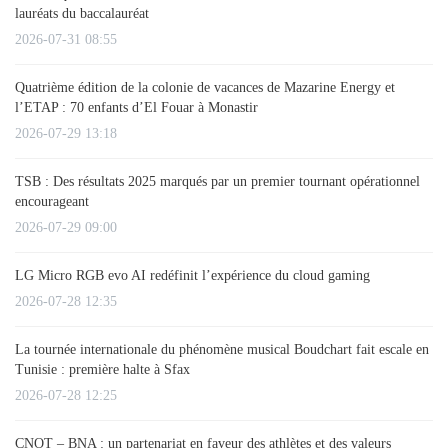
lauréats du baccalauréat
2026-07-31 08:55
Quatrième édition de la colonie de vacances de Mazarine Energy et
l’ETAP : 70 enfants d’El Fouar à Monastir
2026-07-29 13:18
TSB : Des résultats 2025 marqués par un premier tournant opérationnel
encourageant
2026-07-29 09:00
LG Micro RGB evo AI redéfinit l’expérience du cloud gaming
2026-07-28 12:35
La tournée internationale du phénomène musical Boudchart fait escale en
Tunisie : première halte à Sfax
2026-07-28 12:25
CNOT – BNA : un partenariat en faveur des athlètes et des valeurs