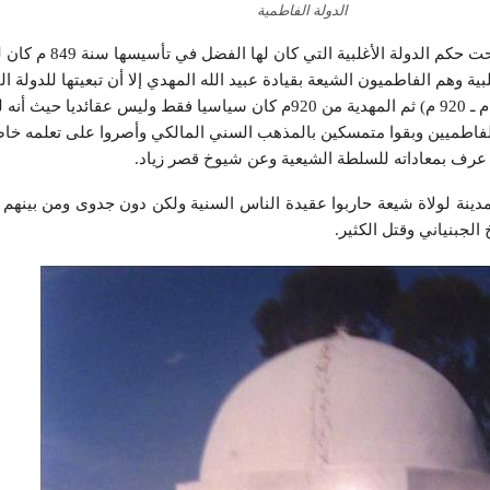
الدولة الفاطمية
بعد أن عاشت صفاقس 60 سنة تحت حكم الد
ية وهم الفاطميون الشيعة بقيادة عبيد الله المهدي إلا أن تبعيتها للدولة ا
كانت عاصمتها القيروان من (909 م ـ 920 م) ثم المهدية من 920م كان سياسيا فقط وليس عقائ
فاطميين وبقوا متمسكين بالمذهب السني المالكي وأصروا على تعلمه خا
ي عرف بمعاداته للسلطة الشيعية وعن شيوخ قصر زياد.
مدينة لولاة شيعة حاربوا عقيدة الناس السنية ولكن دون جدوى ومن بينه
لجبنياني وقتل الكثير.