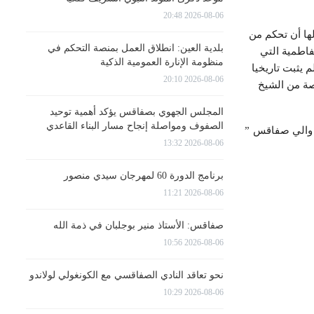
2026-08-06 20:48
ولة الأغلبية التي كان لها الفضل في تأسيسها سنة 849 م كان لها أن تحكم من
بلدية العين: انطلاق العمل بمنصة التحكم في
لفاطمية التي
منظومة الإنارة العمومية الذكية
ديا حيث أنه لم يثبت تاريخيا
2026-08-06 20:10
صة من الشيخ
المجلس الجهوي بصفاقس يؤكد أهمية توحيد
الصفوف ومواصلة إنجاح مسار البناء القاعدي
م والي صفاقس ”
2026-08-06 13:32
برنامج الدورة 60 لمهرجان سيدي منصور
2026-08-06 11:21
صفاقس: الأستاذ منير بوجلبان في ذمة الله
2026-08-06 10:56
نحو تعاقد النادي الصفاقسي مع الكونغولي لولاندو
2026-08-06 10:29