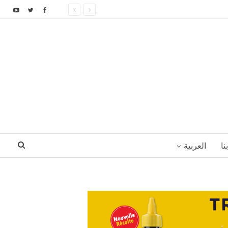
نا
العربية