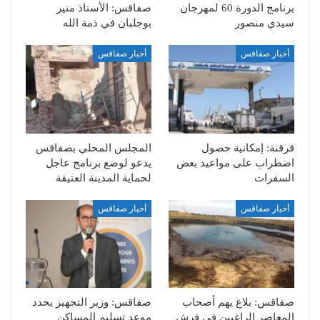
برنامج الدورة 60 لمهرجان
صفاقس: الأستاذ منير
سيدي منصور
بوجلبان في ذمة الله
أخبار صفاقس
أخبار صفاقس
قرقنة: إمكانية حصول
المجلس المحلي بصفاقس
اضطراب على مواعيد بعض
يدعو لوضع برنامج عاجل
السفرات
لحماية المدينة العتيقة
أخبار صفاقس
أخبار صفاقس
صفاقس: بلاغ يهم أصحاب
صفاقس: وزير التجهيز يحدد
المعاصر الراغبين في فرش
موعد تسليم المساكن