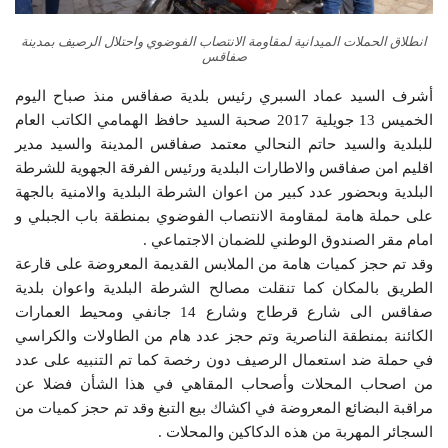
انطلاق الحملات الميدانية لمقاومة الانتصاب الفوضوي واحتلال الرصيف بمدينة
صفاقس
أشرف السيد عماد السبري رئيس بلدية صفاقس منذ صباح اليوم
الخميس 13 جويلية 2017 صحبة السيد حافظ الهمامي الكاتب العام
للبلدية والسيد حاتم النحالي معتمد صفاقس المدينة والسيد مدير
اقليم امن صفاقس والاطارات البلدية ورئيس الفرقة الجهوية للشرطة
البلدية وبحضور عدد كبير من اعوان الشرطة البلدية والامنية بالجهة
على حملة هامة لمقاومة الانتصاب الفوضوي بمنطقة باب الجبلي و
امام مقر الصندوق الوطني للضمان الاجتماعي .
وقد تم حجز كميات هامة من الملابس القديمة المعروضة على قارعة
الطريق بالمكان كما تنقلت مصالح الشرطة البلدية واعوان بلدية
صفاقس الى شارع قرطاج وشارع 14 جانفي ومحيط العمارات
الكائنة بمنطقة الناصرية وتم حجز عدد هام من الطاولات والكراسي
في حملة ضد استعمال الرصيف دون رخصة كما تم التنبيه على عدد
من اصحاب المحلات وأصحاب المقاهي في هذا الشأن فضلا عن
مراقبة البضائع المعروضة في اكشاك بيع التبغ وقد تم حجز كميات من
السجائر المهربة من هذه الدكاكين والمحلات .