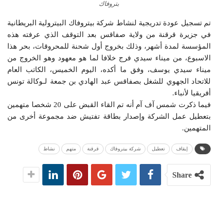
بتروفاك
تم تسجيل عودة تدريجية لنشاط شركة بيتروفاك البيترولية البريطانية
في جزيرة قرقنة من ولاية صفاقس بعد التوقف الذي عرفته هذه
المؤسسة لمدة أشهر، وذلك بخروج أول شحنة للمحروقات، بحر هذا
الاسبوع، من ميناء سيدي فرج خلافا لما هو معهود وهو الخروج من
ميناء سيدي يوسف، وفق ما أكده، اليوم الخميس، الكاتب العام
للاتحاد الجهوي للشغل بصفاقس عبد الهادي بن جمعة لـوكالة تونس
أفريقيا لأنباء.
فيما ذكرت شمس آف آم أنه تم القاء القبض على 20 شخصا متهمين
بتعطيل عمل الشركة وإصدار بطاقة تفتيش ضد مجموعة أخرى من
المتهمين.
إيقاف
تعطيل
شركة بيتروفاك
قرقنة
متهم
نشاط
Share