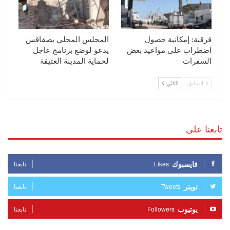
قرقنة: إمكانية حصول
المجلس المحلي بصفاقس
اضطراب على مواعيد بعض
يدعو لوضع برنامج عاجل
السفرات
لحماية المدينة العتيقة
السابق
التالي
تابعنا على
فايسبوك
Likes
تابعنا
تويتر
Tweets
تابعنا
يوتيوب
Followers
تابعنا