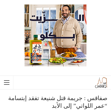
صفاقس : جريمة قتل شنيعة تفقد إبتسامة
“عمر اللواتي” إلى الأبد