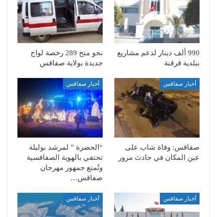
990 ألف دينار لدعم مشاريع
نحو منح 289 رخصة لواج
ببلدية قرقنة
جديدة بولاية صفاقس
أخبار صفاقس
أخبار صفاقس
صفاقس: وفاة شاب على
“الحضرة ” لمرشد بوليلة
عين المكان في حادث مرور
تحتفي بالهوية الصفاقسية
وتُمتع جمهور مهرجان
صفاقس…
أخبار صفاقس
أخبار صفاقس