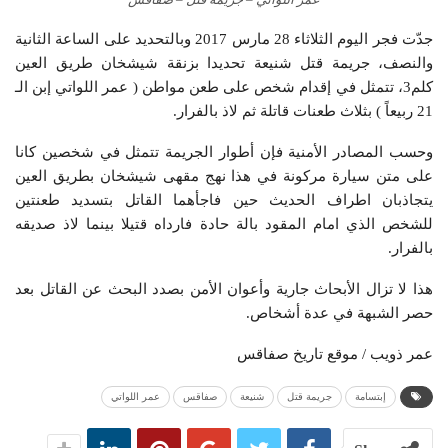
جدّت فجر اليوم الثلاثاء 28 مارس 2017 وبالتحديد على الساعة الثانية
والنصف، جريمة قتل شنيعة تحديدا بزنقة شيشخان طريق العين
كلم3، تتمثل في إقدام شخص على طعن مواطن ( عمر اللواتي إبن الـ
21 ربيعاً ) بثلاث طعنات قاتلة ثم لاذ بالفرار.
وحسب المصادر الأمنية فإن أطوار الجريمة تتمثل في شخصين كانا
على متن سيارة مركونة في هذا نهج مقهى شيشخان بطريق العين
يتجاذبان اطراف الحديث حين فاجأهما القاتل بتسديد طعنتين
للشخص الذي امام المقود بالة حادة فارداه قتيلا بينما لاذ صديقه
بالفرار.
هذا لا تزال الأبحاث جارية وأعوان الأمن بصدد البحث عن القاتل بعد
حصر الشبهة في عدة أشخاص.
عمر ذويب / موقع تاريخ صفاقس
إبتسامة
جريمة قتل
شنيعة
صفاقس
عمر اللواتي