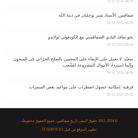
2026-08-06 11:21
صفاقس: الأستاذ منير بوجلبان في ذمة الله
2026-08-06 10:56
نحو تعاقد النادي الصفاقسي مع الكونغولي لولاندو
2026-08-06 10:29
سعيّد: لا نعمل على الإبقاء على المعنيين بالصلح الجزائي في السجون
وإنّما استرداد الأموال المشروعة للشّعب
2026-08-06 09:59
قرقنة: إمكانية حصول اضطراب على مواعيد بعض السفرات
2026-08-06 09:33
© 2012-2024 حقوق النشر تاريخ صفاقس، جميع الحقوق محفوظة.
تطوير الموقع من قبل
IT SERVICES