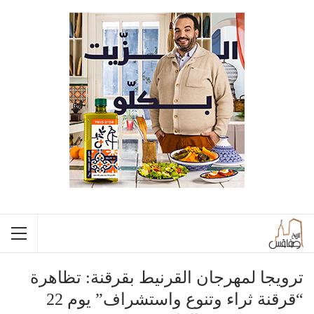
ترويجا لمهرجان القرنيط بقرقنة: تظاهرة
“قرقنة ثراء وتنوع واستشراف” يوم 22