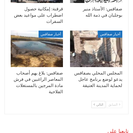
صفاقس: الأستاذ منير
قرقنة: إمكانية حصول
بوجلبان في ذمة الله
اضطراب على مواعيد بعض
السفرات
أخبار صفاقس
أخبار صفاقس
المجلس المحلي بصفاقس
صفاقس: بلاغ يهم أصحاب
يدعو لوضع برنامج عاجل
المعاصر الراغبين في فرش
لحماية المدينة العتيقة
مادة المرجين بالمستغلات
الفلاحية
السابق
التالي
تابعنا على