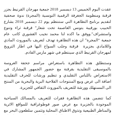
عقدت اليوم الخميس 13 ديسمبر 2018 جمعية مهرجان القرنيط بجزر
قرقنة ومنظومة الجغرفة الرقمية التونسية (المجرة) ندوة صحفية
لتقديم برنامج التظاهرة التي ستنتظم يوم 22 ديسمبر 2018 بشارع
الحبيب بورقيبة بتونس العاصمة تحت شعار” قرقنة ثراء وتنوع
واستشراف”.ووفق ما اكده لنا محمد نجيب القشوري كاتب عام
جمعية “المجرة” ان هذه التظاهرة تهدف لتعريف بالموروث المادي
واللامادي بجزيرة قرقنة وجلب السواح اليها في اطار الترويج
لمهرجان القرنيط الذي سينتظم في شهر مارس القادم.
وستنطلق هذه التظاهرة باستعراض مراسم جحفة العروسة
بالموسيقى التقليدية بقرقنة مع حضور الجمهور المشارك في
الاستعراض باللباس التقليدي و تنظيم ورشات للحرف التقليدية
اضافة الى عرض وبيع المنتوجات الفلاحية البرية والبحرية من المنتج
الى المستهلك وورشة للتعريف بالموروث الثقافي للجزيرة.
كما تتضمن هذه التظاهرة فقرات للتعريف بالمسالك السياحية
الموجودة بالجزيرة مع عرض صور فوطوغرافية للمواقع الاثرية
والمناظر الطبيعية وتذوق الاطباق المحلية وتثمين سلطعون البحر مع