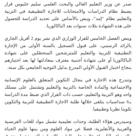
صدر عن وزير التعليم العالي والبحث العلمي سليم خلبوس قرار
يضبط نظام الدراسات والامتحانات للاجازة التطبيقية في التربية
والتعليم نظام “إمد”، وينص بالأساس على تحديد الدراسة للحصول
على هذه الشهادة بثلاث سنوات بعد الباكالوريا.
وينص الفصل الخامس للقرار الوزاري الذي نشر يوم 2 أفريل الجاري
بالرائد الرسمي، على قبول التسجيل بالسنة الأولى من الإجازة
التطبيقية للتربية والتعليم للمترشحين المتحصّلين على شهادة
الباكالوريا أو على شهادة أجنبية معترف بمعادلتها لها بعد اجتيازهم
بنجاح اختبار القبول الأولي المدرج بدليل التوجيه الجامعي بكل سنة.
وتندرج هذه الاجازة في مجال التكوين المتعلق بالعلوم الإنسانية
والاجتماعية والمادة الخاصة بالتربية والتعليم وتشتمل على مسلك
واحد وهو التربية والتعليم، حسب ذات القرار الذي ضبط مدة الدراسة
بـ6 سداسيات يتلقى خلالها طلبة الاجازة التطبيقية للتربية والتكوين
تكوينا نظريا وتطبيقيا.
وسيدرس هؤلاء الطلبة، وحدات تعليمية تشمل مواد للغات الفرنسية
والعربية والأنقليزية، فضلا عن مواد العلوم ومن بينها علوم الحياة
والفيزياء والكيمياء علاوة على العلوم الانسانية التي تشمل حقوق