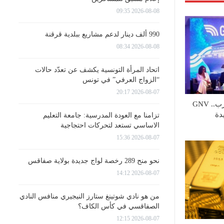
2026-08-08 09:35
990 ألف دينار لدعم مشاريع ببلدية قرقنة
2026-08-08 08:34
اتحاد المرأة التونسية يكشف عن تعدّد حالات
“الزواج العرفي” في تونس
2026-08-07 20:17
خلال ندوة صحفية بالمغرب.. GNV
دة
تزامنا مع العودة المدرسية: جامعة التعليم
الاساسي تستعد لتحركات احتجاجية
2026-08-07 15:36
نحو منح 289 رخصة لواج جديدة بولاية صفاقس
2026-08-07 14:12
من هو نادي شوتينغ ستارز النيجيري منافس النادي
الصفاقسي في كأس الكاف؟
2026-08-07 12:15