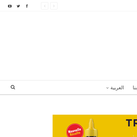
نا
العربية