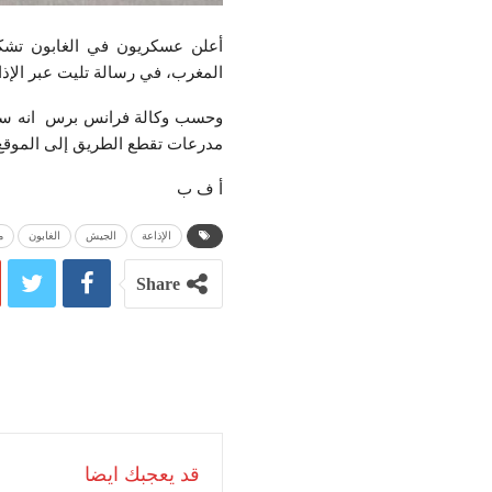
أعلن عسكريون في الغابون تشك
المغرب، في رسالة تليت عبر الإذاعة الرسمي
وحسب وكالة فرانس برس انه سمع 
مدرعات تقطع الطريق إلى الموقع
أ ف ب
الإذاعة
الجيش
الغابون
م
Share
قد يعجبك ايضا