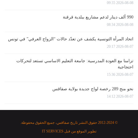
2026-08-08 09:35
990 ألف دينار لدعم مشاريع ببلدية قرقنة
2026-08-08 08:34
اتحاد المرأة التونسية يكشف عن تعدّد حالات “الزواج العرفي” في تونس
2026-08-07 20:17
تزامنا مع العودة المدرسية: جامعة التعليم الاساسي تستعد لتحركات
احتجاجية
2026-08-07 15:36
نحو منح 289 رخصة لواج جديدة بولاية صفاقس
2026-08-07 14:12
© 2012-2024 حقوق النشر تاريخ صفاقس، جميع الحقوق محفوظة.
تطوير الموقع من قبل
IT SERVICES