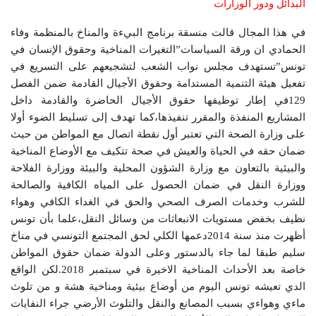
البدائل ودور الوزارات
في هذا المجال قالت منسقة برنامج البيءة والمناخ بالمنظمة وفاء
الحمادي ان ورقة السياسات”التغيرات المناخية وحقوق الإنسان في
تونس”تستهدف مجلس نواب الشعب لتشجيعهم على التسريع في
تفعيل هيئة التنمية المستدامة وحقوق الأجيال القادمة ضمن الفصل
129في إطار توظيفها حقوق الأجيال الحاضرة والقادمة داخل
المشاريع المنفذة والمقرر تنفيذها،كما تهدف إلى تسليط الضوء أولا
على وزارة الصحة التي تعتبر أول نقطة اتصال مع المواطن من حيث
ضمان حقه في الحياة والعيش في صحة تتكيف مع الأوضاع المناخية
والبيئية بالتعاون مع وزارة الشؤون المحلية والبيئة ووزارة الفلاحة
ووزارة النقل في ضمان الحصول على المياه الكافية والصالحة
للشرب وخدمات الصرف الصحي والحق في الغداء الكافي وهواء
نظيف بخفض مستويات الانبعاثات من وسائل النقل،علما بأن تونس
أظهرت منذ سنة 2014دعمها الكلي لحق المجتمع التونسي في مناخ
سليم طبقا لما جاء بالدستور وعلى الدولة ضمان حقوق المواطن
خاصة بعد الأحداث المناخية الاخيرة في سبتمبر 2018.لكن الواقع
الدي تعيشه تونس اليوم من أوضاع بيئية ومناخية هشة و من تلوث
ماءي وهواءي بسبب المصانع والنقل والتلوث الأرضي جراء النفايات