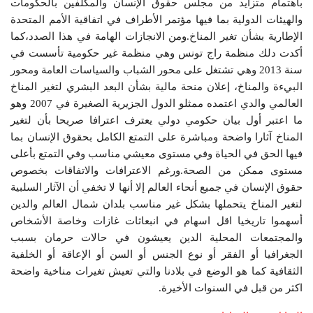
باهتمام متزايد من مجلس حقوق الإنسان والمكلفين بالحكومات
والهيئات الدولية بما فيها مؤتمر الأطراف في اتفاقية الأمم المتحدة
الإطارية بشأن تغير المناخ.ومن الانجازات الهامة في هذا الصدد،كما
أكدت دلك منظمة راج تونس وهي منظمة غير حكومية تأسست في
سنة 2013 وهي تشتغل على محور الشباب والسياسات العامة ومحور
البيءة والمناخ، إعلان منحة مالية بشأن البعد البشري لتغير المناخ
العالمي والدي اعتمده ممثلو الدول الجزيرية الصغيرة في 2007 وهو
ما اعتبر أول بيان حكومي دولي يعترف اعترافا صريحا بأن لتغير
المناخ آثارا واضحة ومباشرة على التمتع الكامل بحقوق الإنسان بما
فيها الحق في الحياة وفي مستوى معيشي مناسب وفي التمتع بأعلى
مستوى ممكن من الصحة.ورغم الاعترافات والاتفاقات بخصوص
حقوق الإنسان في جميع أنحاء العالم إلا أنها لا تخفي أن الآثار السلبية
لتغير المناخ يتحملها بشكل غير مناسب بلدان شمال العالم والدين
أسهموا تاريخيا اقل اسهام في انبعاثات غازات وخاصة الأشخاص
والمجتمعات المحلية الدين يعيشون في حالات حرمان بسبب
الجغرافيا أو الفقر أو نوع الجنس أو السن أو الإعاقة أو الخلفية
الثقافية كما هو الوضع في بلادنا والتي تعيش تغيرات مناخية واضحة
اكثر من قبل في السنوات الأخيرة.