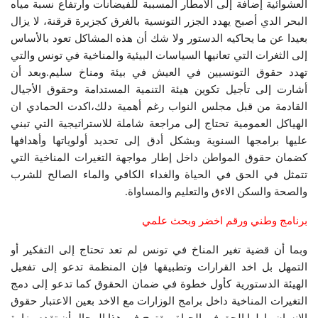
العشوائية إضافة إلى الأمطار المسببة للفيضانات وارتفاع نسبة مياه
البحر الدي أصبح يهدد الجزر التونسية بالغرق كجزيرة قرقنة، لا يزال
بعيدا عن ما يحاكيه الدستور ولا شك أن هذه المشاكل تعود بالأساس
إلى الثغرات التي تعانيها السياسات البيئية والمناخية في تونس والتي
تهدد حقوق التونسيين في العيش في بيئة ومناخ سليم.وبعد أن
أشارت إلى تأجيل تكوين هيئة التنمية المستدامة وحقوق الأجيال
القادمة من قبل مجلس النواب رغم أهمية دلك،اكدت الحمادي ان
الهياكل العمومية تحتاج إلى مراجعة شاملة للاستراتيجية التي تبني
عليها برامجها السنوية وبشكل أدق إلى تحديد أولوياتها وأهدافها
كضمان حقوق المواطن داخل إطار مواجهة التغيرات المناخية التي
تتمثل في الحق في الحياة والغداء الكافي والماء الصالح للشرب
والصحة والسكن الاءق والتعليم والمساواة.
برنامج وطني ورقم اخضر وبحث علمي
وبما أن قضية تغير المناخ في تونس لم تعد تحتاج إلى التفكير أو
التمهل بل اخد القرارات وتطبيقها فإن المنظمة تدعو إلى تفعيل
الهيئة الدستورية كأول خطوة في ضمان الحقوق كما تدعو إلى دمج
التغيرات المناخية داخل برامج الوزارات مع الاخد بعين الاعتبار حقوق
الإنسان واولها الحق في الحياة ويقترح في هذا المجال أن تقدم وزارة