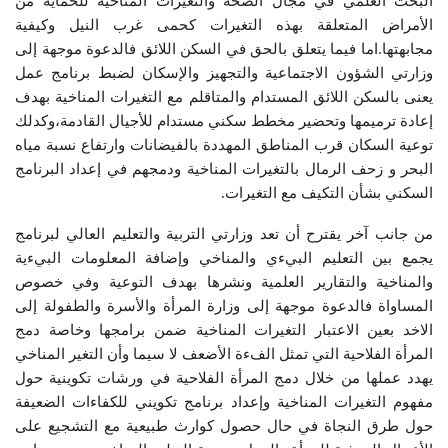
البحث العلمي في مجال الصحة والتغيرات المناخية للحماية من
الأمراض المتعلقة بهذه التغيرات كحمى غرب النيل وكيفية
مجابهتها.اما فيما يتعلق بالحق في السكن اللائق فالدعوة موجهة إلى
وزارتي الشؤون الاجتماعية والتجهيز والإسكان لضبط برنامج عمل
يعنى بالسكن اللائق المستدام والمتاقلم مع التغيرات المناخية بهدف
إعادة ترميمها وتحضير مخطط سكني مستدام للأجيال القادمة،وكدلك
توعية السكان قرب المناطق المهددة بالفيضانات وارتفاع نسبة مياه
البحر و زحف الرمال بالتغيرات المناخية ودمجهم في إعداد البرنامج
السكني بشأن التكيف مع التغيرات.
من جانب آخر يقترح أن تعد وزارتي التربية والتعليم العالي لبرنامج
يجمع بين التعليم البيءي والمناخي وإضافة المعلومات البيءية
والمناخية والتقارير العلمية ونشرها بهدف التوعية وفي خصوص
المساواة فالدعوة موجهة إلى وزارة المرأة والأسرة والطفولة إلى
الاخد بعين الاعتبار التغيرات المناخية ضمن برامجها وخاصة دمج
المرأة الفلاحية التي تمثل الفءة الأضعف لا سيما وأن التغير المناخي
يهدد عملها من خلال دمج المرأة الفلاحية في ورشات تكوينية حول
مفهوم التغيرات المناخية وإعداد برنامج تكويني للكفاءات الضعيفة
حول طرق النجاة في حال حصول كوارث طبيعية مع التشجيع على