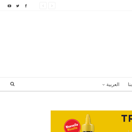
نا
العربية