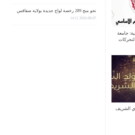
نحو منح 289 رخصة لواج جديدة بولاية صفاقس
2026-08-07 14:12
ية: جامعة
لتحركات
وي الشريف