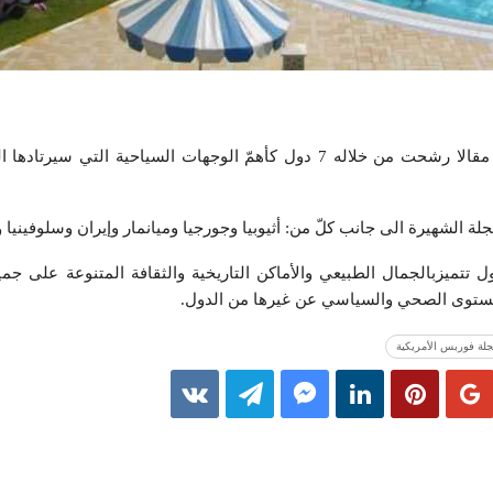
نشرت مجلة ”فوربس” الأمريكية مقالا رشحت من خلاله 7 دول كأهمّ الوجهات السياحية التي
لشهيرة الى جانب كلّ من: أثيوبيا وجورجيا وميانمار وإيران وسلوفينيا وا
 تتميزبالجمال الطبيعي والأماكن التاريخية والثقافة المتنوعة على جمي
لمستوى الصحي والسياسي عن غيرها من الدول.
لة فوربس الأمريكية