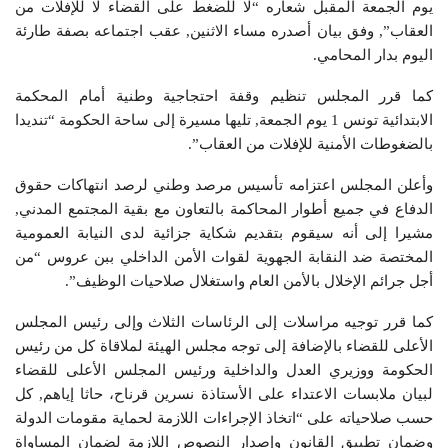
يوم الجمعة المقبل شعاره “لا للضغط على القضاء لا للإفلات من
العقاب”, وفق بيان أصدره مساء الاثنين, عقب اجتماعه بصفة طارئة
اليوم بدار المحامي.
كما قرر المجلس تنظيم وقفة احتجاجية وطنية أمام المحكمة
الابتدائية تونس 1 يوم الجمعة, تليها مسيرة إلى ساحة الحكومة “تنديدا
بالضغوطات الأمنية للإفلات من العقاب”.
وأعلن المجلس اعتزامه تأسيس مرصد وطني لرصد انتهاكات حقوق
الدفاع في جميع أطوار المحاكمة بالتعاون مع بقية المجتمع المدني,
مشيرا إلى أنه سيقوم بتقديم شكاية جزائية لدى النيابة العمومية
المختصة ضد النقابة الجهوية لقوات الأمن الداخلي ببن عروس “من
أجل جرائم الإخلال بالأمن العام واستغلال صلاحيات الوظيف”.
كما قرر توجيه مراسلات إلى الرئاسات الثلاث وإلى رئيس المجلس
الأعلى للقضاء بالإضافة إلى توجه مجلس الهيئة لملاقاة كل من رئيس
الحكومة ووزيري العدل والداخلية ورئيس المجلس الأعلى للقضاء
لبيان ملابسات الاعتداء على الأستاذة نسرين قرناح، حاثا إياهم, كل
حسب صلاحياته على “اتخاذ الإجراءات اللازمة لحماية مقومات الدولة
وضمان تطبيق القانون وإصدار النصوص اللازمة لضمان المساواة