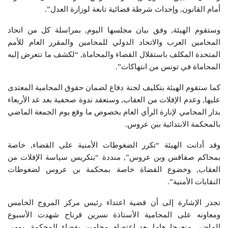
أمام القانون, وإحداث شرطة قضائية تابعة لوزارة العدل”.
وستقوم الهيئة, وفق بيان مجلسها اليوم, بمراسلة كل من اتحاد
المحامين العرب والاتحاد الدولي للمحامين والمقرر العام للأمم
المتحدة المكلف باستقلال القضاء والمحاماة, “لكشف ما تتعرض إليه
المحاماة في تونس من انتهاكات”.
كما ستقوم الهيئة بتكليف لجنة دفاع لضمان حقوق المحامية المعتدى
عليها, وعدم الإفلات من العقاب, وستعقد ندوة صحفية بعد غد الأربعاء
بدار المحامي لإنارة الرأي العام بخصوص ما وقع يوم الجمعة الماضي
بالمحكمة الابتدائية ببن عروس.
وقد أدانت الهيئة “تكرر الضغوطات الأمنية على القضاء, خاصة
بمحاكم صفاقس وبن عروس”, منددة “بتكريس سياسة الإفلات من
العقاب, وخضوع القضاة خاصة بمحكمة بن عروس لضغوطات
النقابات الأمنية”.
تجدر الإشارة إلى أن قضية اعتداء رئيس مركز المروج الخامس
ومعاونه على المحامية الأستاذة نسرين قرناح شهدت الأسبوع
الماضي منعرجا هاما بعد اعتصام محامين بفضاء المحكمة, يومي