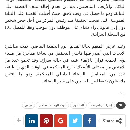
الثلاثاء والأربعاء الماضيين, منددين بعدم إحالة ملف القضية على
النيابة, وهو ما حصل في وقت لاحق, حيث أحيلت القضية على النيابة
العمومية التي فتحت تحقيقا ضد رئيس المركز من أجل حجز شخص
دون إذن قانوني والاعتداء على موظف دون موجب وفقا للفصل 101
من المجلة الجزائية.
وعند عرض المتهم بحالة تقديم, يوم الجمعة الماضي, تمت مباشرة
الأبحاث التي أصدر فيها قاضي التحقيق في ساعة متأخرة من مساء
يوم الجمعة قرارا بالإبقاء عليه في حالة سراح, وقد تجمع عدد من
الأمنيين من مختلف الأسلاك خارج المحكمة في الوقت الذي رابط فيه
عدد من المحامين بالفضاء الداخلي للمحكمة, وهو ما اعتبره
ملاحظون ضغطا من الجانبين على سير القضاء.
وات
إضراب وطني عام
المحامون
الهيئة الوطنية للمحامين
تونس
Share