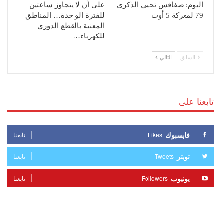
اليوم: صفاقس تحيي الذكرى
على أن لا يتجاوز ساعتين
79 لمعركة 5 أوت
للفترة الواحدة… المناطق
المعنية بالقطع الدوري
للكهرباء…
السابق
التالي
تابعنا على
فايسبوك
Likes
تابعنا
تويتر
Tweets
تابعنا
يوتيوب
Followers
تابعنا