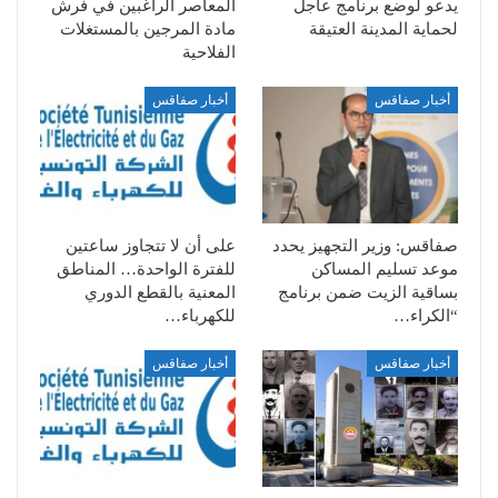
يدعو لوضع برنامج عاجل
المعاصر الراغبين في فرش
لحماية المدينة العتيقة
مادة المرجين بالمستغلات
الفلاحية
أخبار صفاقس
أخبار صفاقس
صفاقس: وزير التجهيز يحدد
على أن لا تتجاوز ساعتين
موعد تسليم المساكن
للفترة الواحدة… المناطق
بساقية الزيت ضمن برنامج
المعنية بالقطع الدوري
“الكراء…
للكهرباء…
أخبار صفاقس
أخبار صفاقس