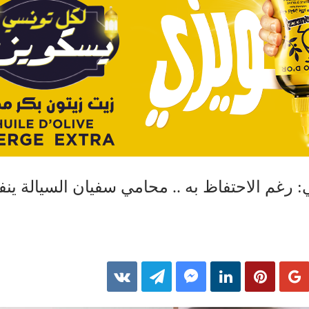
رغم الاحتفاظ به .. محامي سفيان السيالة ينف