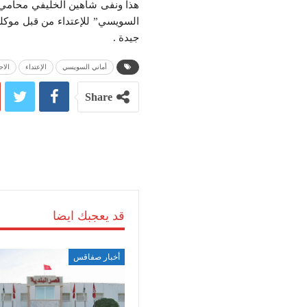
هذا ونفى شاهين الخليفي محامي 
السويسي” للإعتداء من قبل موكله،
جيدة .
أماني السويسي
الإعتداء
الاح
Share
قد يعجبك ايضا
أخبار صفاقس