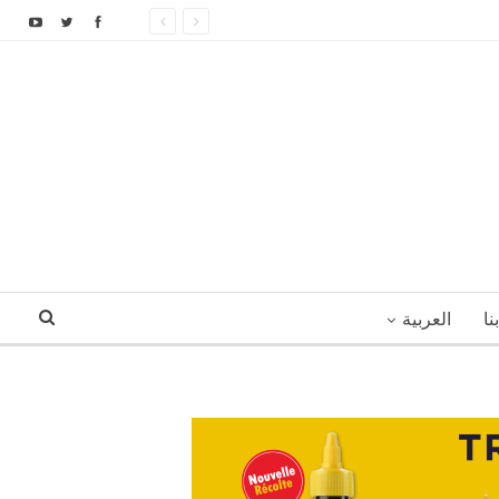
نا
العربية