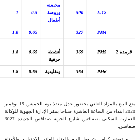
محضنة
E.12
500
وروضة
0.5
1
أطفال
1.8
0.65
327
PM4
قرمدة 2
PM5
369
أنشطة
0.65
1.8
حرفية
PM6
364
وتقليدية
0.65
1.8
يقع البيع بالمزاد العلني بحضور عدل منفذ يوم الخميس 19 نوفمبر
2020 ابتداء من الساعة العاشرة صباحا بمقر الإدارة الجهوية للوكالة
العقارية للسكنى بصفاقس شارع الحرية صفاقس الجديدة 3027
صفاقس.
توضع كراس شروط البيع بالمزاد العلني الإختياري والأمثلة