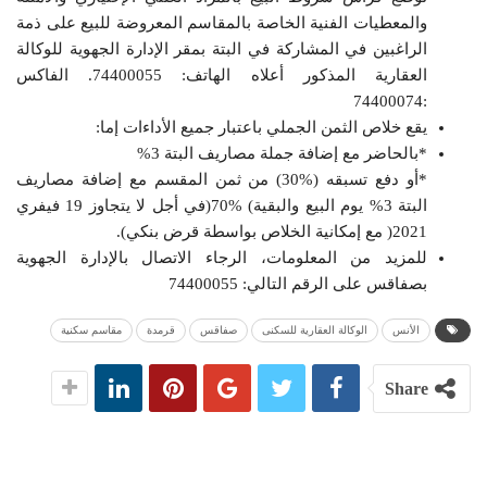
والمعطيات الفنية الخاصة بالمقاسم المعروضة للبيع على ذمة
الراغبين في المشاركة في البتة بمقر الإدارة الجهوية للوكالة
العقارية المذكور أعلاه الهاتف: 74400055. الفاكس
:74400074
يقع خلاص الثمن الجملي باعتبار جميع الأداءات إما:
*بالحاضر مع إضافة جملة مصاريف البتة 3%
*أو دفع تسبقه (%30) من ثمن المقسم مع إضافة مصاريف
البتة 3% يوم البيع والبقية) %70(في أجل لا يتجاوز 19 فيفري
2021( مع إمكانية الخلاص بواسطة قرض بنكي).
للمزيد من المعلومات، الرجاء الاتصال بالإدارة الجهوية
بصفاقس على الرقم التالي: 74400055
الأنس
الوكالة العقارية للسكنى
صفاقس
قرمدة
مقاسم سكنية
Share