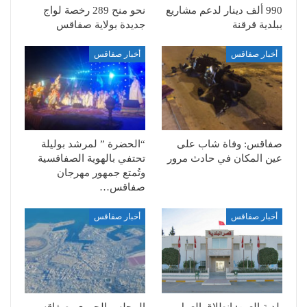
990 ألف دينار لدعم مشاريع
نحو منح 289 رخصة لواج
ببلدية قرقنة
جديدة بولاية صفاقس
أخبار صفاقس
أخبار صفاقس
صفاقس: وفاة شاب على
“الحضرة ” لمرشد بوليلة
عين المكان في حادث مرور
تحتفي بالهوية الصفاقسية
وتُمتع جمهور مهرجان
صفاقس…
أخبار صفاقس
أخبار صفاقس
بلدية العين: انطلاق العمل
المجلس الجهوي بصفاقس