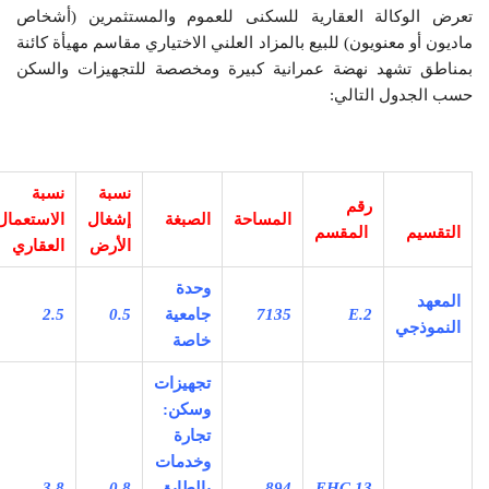
تعرض الوكالة العقارية للسكنى للعموم والمستثمرين (أشخاص
ماديون أو معنويون) للبيع بالمزاد العلني الاختياري مقاسم مهيأة كائنة
بمناطق تشهد نهضة عمرانية كبيرة ومخصصة للتجهيزات والسكن
حسب الجدول التالي:
نسبة
نسبة
رقم
المساحة
الصبغة
إشغال
الاستعمال
التقسيم
المقسم
الأرض
العقاري
وحدة
المعهد
E.2
7135
جامعية
0.5
2.5
النموذجي
خاصة
تجهيزات
وسكن:
تجارة
وخدمات
EHC.13
894
بالطابق
0.8
3.8