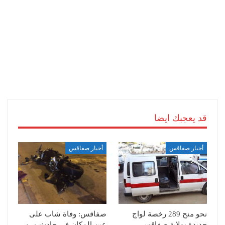
قد يعجبك ايضا
أخبار صفاقس
أخبار صفاقس
نحو منح 289 رخصة لواج
صفاقس: وفاة شاب على
جديدة بولاية صفاقس
عين المكان في حادث مرور