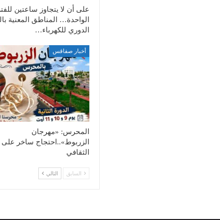
على أن لا يتجاوز ساعتين للفت
الواحدة… المناطق المعنية با
الدوري للكهرباء…
أخبار صفاقس
المحرس: «مهرجان
الزربوط»..احتجاج ساخر على ا
الثقافي
السابق
التالي