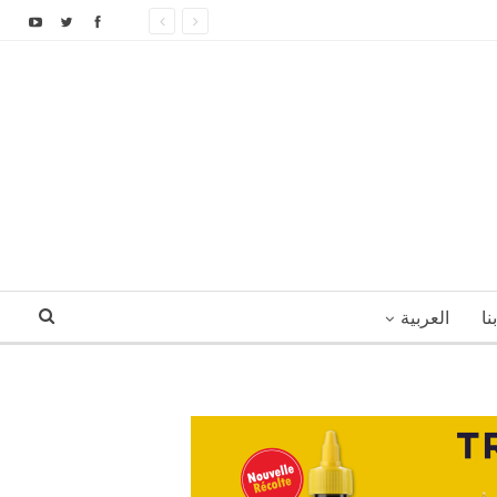
نا
العربية