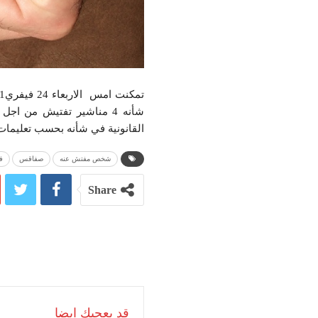
القانونية في شأنه بحسب تعليمات ا
شخص مفتش عنه
صفاقس
ف
Share
قد يعجبك ايضا