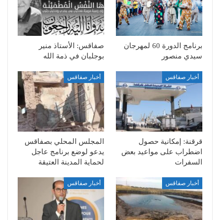
برنامج الدورة 60 لمهرجان
صفاقس: الأستاذ منير
سيدي منصور
بوجلبان في ذمة الله
أخبار صفاقس
أخبار صفاقس
قرقنة: إمكانية حصول
المجلس المحلي بصفاقس
اضطراب على مواعيد بعض
يدعو لوضع برنامج عاجل
السفرات
لحماية المدينة العتيقة
أخبار صفاقس
أخبار صفاقس