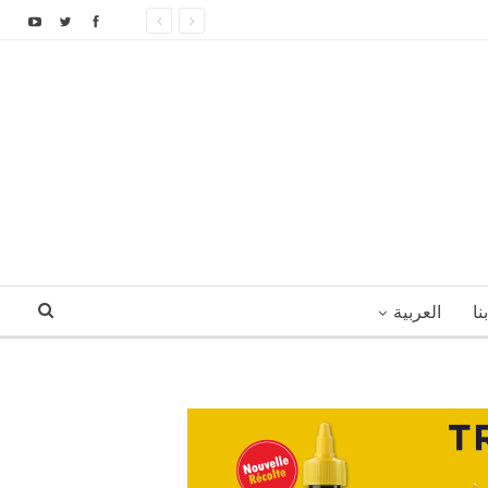
نا
العربية