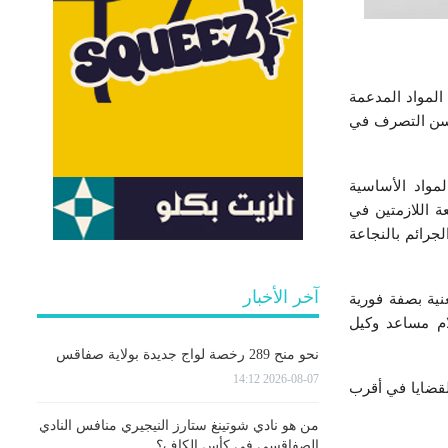
 والمضاربة في المواد المدعمة
وحسن التصرف في
مواد الأساسية
عة اللازمتين في
جرائم بالنجاعة
آخر الأخبار
نية بصفة فورية
ام مساعد وكيل
نحو منح 289 رخصة لواج جديدة بولاية صفاقس
2026-08-07 14:12
القضايا في أقرب
من هو نادي شوتينغ ستارز النيجيري منافس النادي
الصفاقسي في كأس الكاف؟