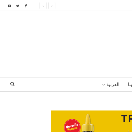
نا
العربية