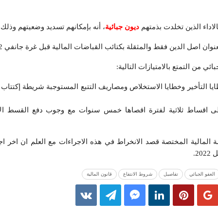
الاداء الذين تخلدت بذمتهم
ديون جبائية
، أنه بإمكانهم تسديد وضعيتهم وذلك ب
وان اصل الدين فقط والمثقلة بكتائب القباضات المالية قبل غرة جانفي 2022.
ئي من التمتع بالامتيازات التالية:
ايا التأخير وخطايا الاستخلاص ومصاريف التتبع المستوجبة شريطة إكتتاب 
لى اقساط ثلاثية لفترة اقصاها خمس سنوات مع وجوب دفع القسط الا
ضة المالية المختصة قصد الانخراط في هذه الاجراءات مع العلم ان اخر ا
العفو الجبائي
تفاصيل
شروط الانتفاع
قانون المالية