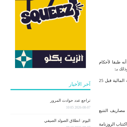
نه طبقا لأحكام
تسديد 50% من باقي المبالغ المستوجبة بعنوان الخطايا والعقوبات المالية المثقلة بكتائب القباضات المالية قبل 25
آخر الأخبار
تراجع عدد حوادث المرور
2026-08-07 10:05
بة مالية وكذلك مصاريف التتبع
اليوم: انطلاق الصولد الصيفي
تتاب الروزنامة