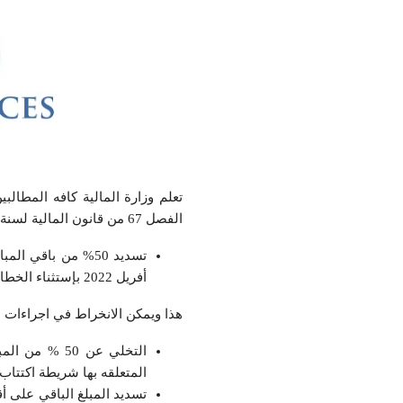
تعلم وزارة المالية كافه المطالبي
الفصل 67 من قانون المالية لسنة 2022، تم اقرار إجراءات عفو جبائي لفائدتهم يمكنهم من تسوية وضعيتهم وذلك بـ:
أفريل 2022 بإستثناء الخطايا والعقوبات المالية المحكوم بها في ماده الشيك بدون رصيد.
هذا ويمكن الانخراط في اجراءات الع
المتعلقه بها شريطة اكتتاب روزنام
تسديد المبلغ الباقي على 