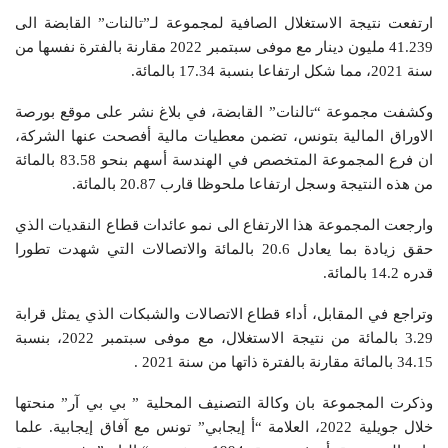
ارتفعت نتيجة الاستغلال الصافية لمجموعة لـ”تالنات” القابضة الى
41.239 مليون دينار مع موفى سبتمبر 2022 مقارنة بالفترة نفسها من
سنة 2021، مما شكل ارتفاعا بنسبة 17.34 بالمائة.
وكشفت مجموعة “تالنات” القابضة، في بلاغ نشر على موقع بورصة
الاوراق المالية بتونس، تضمن معطيات مالية أفصحت عنها الشركة،
ان فرع المجموعة المتخصص في الهندسة أسهم بنحو 83.58 بالمائة
من هذه النتيجة وسجل ارتفاعا ملحوظا قارب 20.87 بالمائة.
وارجعت المجموعة هذا الارتفاع الى نمو عائدات قطاع النقديات الذي
حقق زيادة بما يعادل 20.6 بالمائة والاتصالات التي شهدت تطورا
قدره 14.2 بالمائة.
وتراجع في المقابل، أداء قطاع الاتصالات والشبكات الذي يمثل قرابة
3.29 بالمائة من نتيجة الاستغلال، مع موفى سبتمبر 2022، بنسبة
34.15 بالمائة مقارنة بالفترة ذاتها من سنة 2021 .
وذكرت المجموعة بان وكالة التصنيف المحلية ” بي بي آر” منحتها
خلال جويلية 2022، العلامة “أ إيجابي” تونس مع آفاق إيجابية. علما