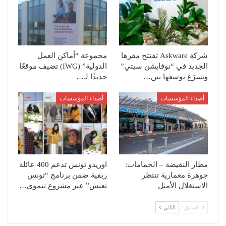
شركة Askware تفتتح مقرها
مجموعة “أماكن العمل
الجديد في “نوفايشن سيتي”
الدولية” (IWG) تضيف موقعًا
وتسرّع توسعها بين…
جديدًا لـ…
أصداء المؤسسات
أصداء المؤسسات
مطار النفيضة – الحمامات:
اوريدو تونس تدعم 400 عائلة
جوهرة معمارية تنتظر
ريفية ضمن برنامج “تونس
الاستغلال الأمثل‎
تعيش” عبر مشروع تنموي…
السابق
التالي