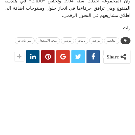
وان المجموعة أحدثت سنة 1994 وتختص “تالنات” في هندسة
المنتوج وهي ترافق حرفاءها في انجاز حلول ومنتوجات اضافة الى
اطلاق مشاريعهم في التحول الرقمي.
وات
القابضة
بورصة
تالنات
تونس
نتيجة الاستغلال
نمو عائدات
Share