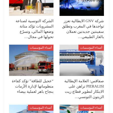
شركة GNV الايطالية تعزز
الشركة التونسية لصناعة
تواجدها في المغرب وتطلق
المشروبات تؤكد متانة
سفينتين جديدتين تعملان
وضعها المالي، وتسرّع
بالغاز الطبيعي…
تحولها في مجال…
أصداء المؤسسات
أصداء المؤسسات
صفاقس: العلامة الإيطالية
“عجيل للطاقة” تؤكد كفاءة
PIERALISI تراهن على
منظوماتها لإدارة الأزمات
الابتكار لتطوير قطاع زيت
بنجاح باهر لعملية بيضاء
الزيتون التونسي…
أصداء المؤسسات
أصداء المؤسسات