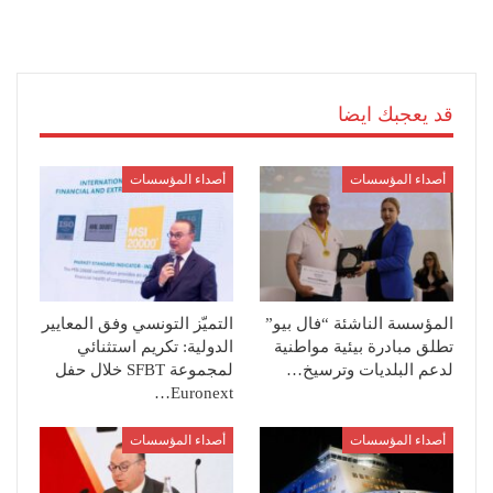
قد يعجبك ايضا
أصداء المؤسسات
أصداء المؤسسات
المؤسسة الناشئة “فال بيو”
التميّز التونسي وفق المعايير
تطلق مبادرة بيئية مواطنية
الدولية: تكريم استثنائي
لدعم البلديات وترسيخ…
لمجموعة SFBT خلال حفل
Euronext…
أصداء المؤسسات
أصداء المؤسسات