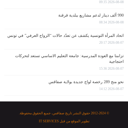
2026-08-08 09:35
990 ألف دينار لدعم مشاريع ببلدية قرقنة
2026-08-08 08:34
اتحاد المرأة التونسية يكشف عن تعدّد حالات “الزواج العرفي” في تونس
2026-08-07 20:17
تزامنا مع العودة المدرسية: جامعة التعليم الاساسي تستعد لتحركات
احتجاجية
2026-08-07 15:36
نحو منح 289 رخصة لواج جديدة بولاية صفاقس
2026-08-07 14:12
© 2012-2024 حقوق النشر تاريخ صفاقس، جميع الحقوق محفوظة.
تطوير الموقع من قبل
IT SERVICES