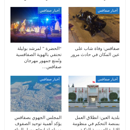
أخبار صفاقس
أخبار صفاقس
صفاقس: وفاة شاب على
“الحضرة ” لمرشد بوليلة
عين المكان في حادث مرور
تحتفي بالهوية الصفاقسية
وتُمتع جمهور مهرجان
صفاقس…
أخبار صفاقس
أخبار صفاقس
بلدية العين: انطلاق العمل
المجلس الجهوي بصفاقس
بمنصة التحكم في منظومة
يؤكد أهمية توحيد الصفوف
الإنارة العمومية الذكية
ومواصلة إنجاح مسار البناء