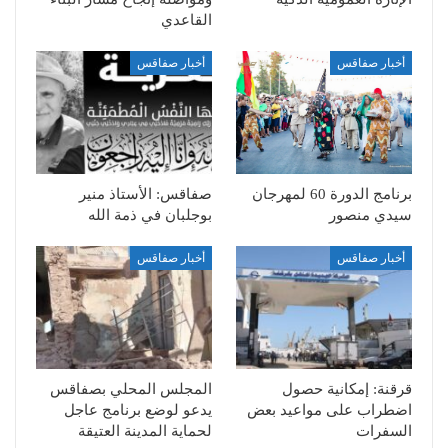
القاعدي
أخبار صفاقس
أخبار صفاقس
برنامج الدورة 60 لمهرجان
صفاقس: الأستاذ منير
سيدي منصور
بوجلبان في ذمة الله
أخبار صفاقس
أخبار صفاقس
قرقنة: إمكانية حصول
المجلس المحلي بصفاقس
اضطراب على مواعيد بعض
يدعو لوضع برنامج عاجل
السفرات
لحماية المدينة العتيقة