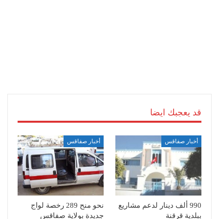
قد يعجبك ايضا
أخبار صفاقس
أخبار صفاقس
990 ألف دينار لدعم مشاريع
نحو منح 289 رخصة لواج
ببلدية قرقنة
جديدة بولاية صفاقس