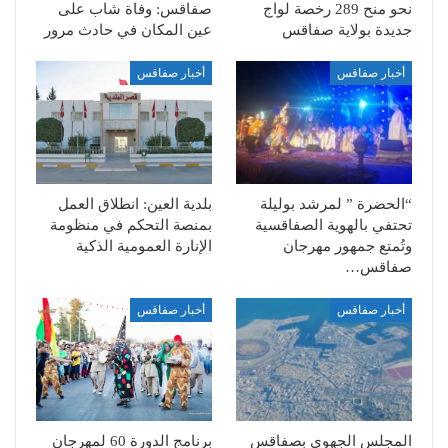
نحو منح 289 رخصة لواج
صفاقس: وفاة شاب على
جديدة بولاية صفاقس
عين المكان في حادث مرور
أخبار صفاقس
أخبار صفاقس
“الحضرة ” لمرشد بوليلة
بلدية العين: انطلاق العمل
تحتفي بالهوية الصفاقسية
بمنصة التحكم في منظومة
وتُمتع جمهور مهرجان
الإنارة العمومية الذكية
صفاقس…
أخبار صفاقس
أخبار صفاقس
المجلس الجهوي بصفاقس
برنامج الدورة 60 لمهرجان