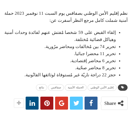
نظم إقليم الأمن الوطني بصفاقس يوم السبت 11 نوفمبر 2023 حملة
أمنية شملت كامل مرجع النظر أسفرت عن:
إلقاء القبض على 59 شخصا مُفتش عنهم لفائدة وحدات أمنية
وهياكل قضائية مُختلفة.
تحرير 74 بين مُخالفات ومحاضر مرُورية.
تحرير 11 محضرا جبائيا.
تحرير 6 محاضر إقتصادية.
تحرير 8 محاضر صحّية.
حجز 22 دراجة ناريّة غير مُستوفاة لوثائقها القانُونية.
إقليم الأمن الوطني
الحملة الأمنية
صفاقس
نتائج
Share