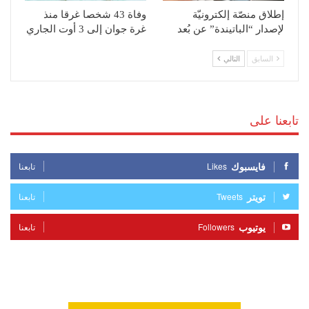
إطلاق منصّة إلكترونيّة
وفاة 43 شخصا غرقا منذ
لإصدار “الباتيندة” عن بُعد
غرة جوان إلى 3 أوت الجاري
السابق
التالي
تابعنا على
فايسبوك
Likes
تابعنا
تويتر
Tweets
تابعنا
يوتيوب
Followers
تابعنا