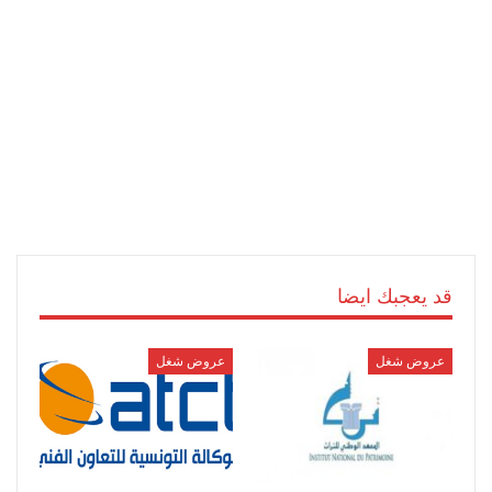
قد يعجبك ايضا
عروض شغل
عروض شغل