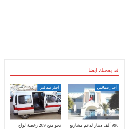
قد يعجبك ايضا
أخبار صفاقس
أخبار صفاقس
990 ألف دينار لدعم مشاريع
نحو منح 289 رخصة لواج