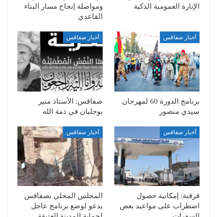
الإنارة العمومية الذكية
ومواصلة إنجاح مسار البناء
القاعدي
أخبار صفاقس
أخبار صفاقس
برنامج الدورة 60 لمهرجان
صفاقس: الأستاذ منير
سيدي منصور
بوجلبان في ذمة الله
أخبار صفاقس
أخبار صفاقس
قرقنة: إمكانية حصول
المجلس المحلي بصفاقس
اضطراب على مواعيد بعض
يدعو لوضع برنامج عاجل
السفرات
لحماية المدينة العتيقة