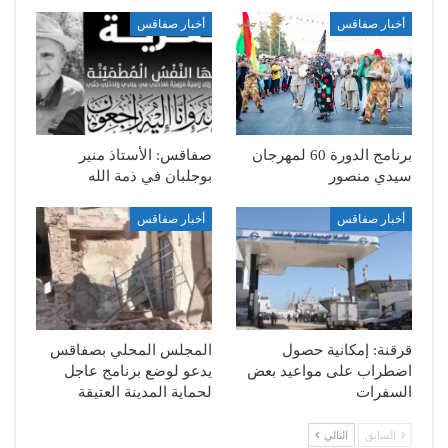
أخبار صفاقس
أخبار صفاقس
برنامج الدورة 60 لمهرجان
صفاقس: الأستاذ منير
سيدي منصور
بوجلبان في ذمة الله
أخبار صفاقس
أخبار صفاقس
قرقنة: إمكانية حصول
المجلس المحلي بصفاقس
اضطراب على مواعيد بعض
يدعو لوضع برنامج عاجل
السفرات
لحماية المدينة العتيقة
السابق
التالي