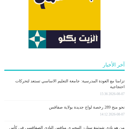
آخر الأخبار
تزامنا مع العودة المدرسية: جامعة التعليم الاساسي تستعد لتحركات
احتجاجية
2026-08-07 15:36
نحو منح 289 رخصة لواج جديدة بولاية صفاقس
2026-08-07 14:12
من هو نادي شوتينغ ستارز النيجيري منافس النادي الصفاقسي في كأس