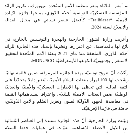
تم أمس الثلاثاء بمقر منظمة الأمم المتّحدة بنيويورك،، تكريم الرائد
بالمؤسسة العسكريّة التونسية أحلام الدّوزي، بمنحها جائزة الرّيادة
الأمميّة “Trailblazer” كأفضل عنصر نسائي في مجال العدالة
والإصلاح لسنة 2024.
وأعربت وزارة الشؤون الخارجية والهجرة والتونسيين بالخارج، في
بلاغ لها بالمناسبة، عن اعتزازها وفخرها بإسناد هذه الجائزة للرائد
أحلام الدّوزي، الملحقة منذ ماي 2021 ببعثة الأمم المتّحدة لتحقيق
الاستقرار بجمهوريّة الكونغو الدّيمقراطيّة MONUSCO.
وأكدّت أنّ تتويج تونسيّة بهذه الجائزة المرموقة، ضمن قائمة نهائيّة
رشّحت لها 100 امرأة ببعثات السلام الأمميّة، يُعتبر دليلا متجدّداً على
الثقة العالية التي تحظى بها الإطارات العسكريّة والأمنيّة والعدليّة
الوطنيّة ضمن البعثات الأمميّة للسّلام، واعترافا بمساهماتها القيمة
في معاضدة الجهود الدّوليّة لصون وتعزيز السّلم والأمن الدّوليّين،
خاصّة في قارّتنا الإفريقيّة.
وبيّنت وزارة الخارجية، أنّ هذه الجائزة تسندة إلى العناصر النّسائية
من الدّول الأعضاء المُساهمة بقوّات في عمليات حفظ السلام