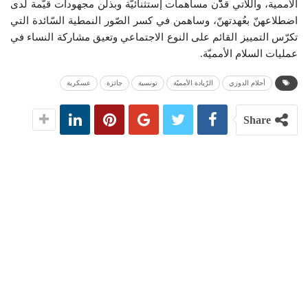
الأممية، واللّاتي قدّْن مساهمات إستثنائيّة وبذلْن مجهودات قيّمة لدى
اضطلاعهنّ بعُهدتهنّ، وساهمن في كسر الصّور النمطية السّائدة التي
تكرّس التمييز القائم على النوع الاجتماعي وتعيق مشاركة النساء في
عمليات السلام الأمميّة.
أحلام الدوزي
الرّيادة الأمميّة
تونسية
جائزة
عسكرية
Share